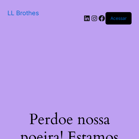
LL Brothes
LinkedIn
Instagram
Facebook
Acessar
Perdoe nossa
poeira! Estamos